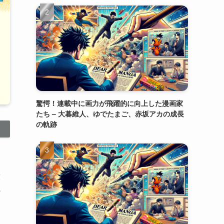
驚愕！連載中に画力が飛躍的に向上した漫画家
たち – 大暮維人、ゆでたまご、赤坂アカの成長
の軌跡
技
の