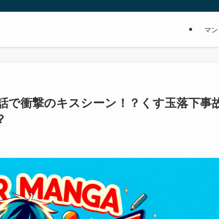
マン
0話で衝撃のキスシーン！？くす玉落下事
？