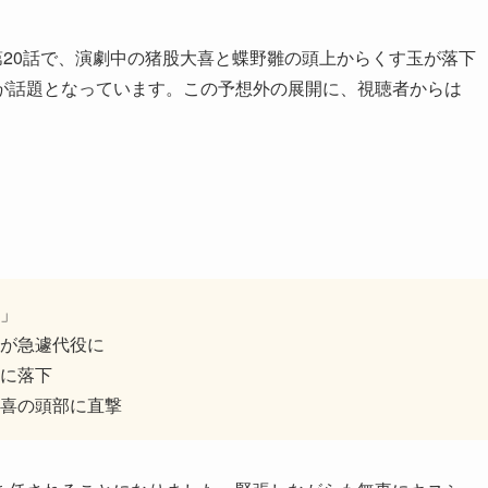
第20話で、演劇中の猪股大喜と蝶野雛の頭上からくす玉が落下
が話題となっています。この予想外の展開に、視聴者からは
」
が急遽代役に
に落下
喜の頭部に直撃