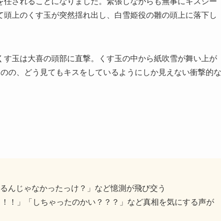
を任されることになりました。緊張しながらも無事にキスシー
て頭上のくす玉が突然揺れ出し、白雪姫役の雛の頭上に落下し
くす玉は大喜の頭部に直撃。くす玉の中から紙吹雪が舞い上が
ものの、どう見てもキスをしているようにしか見えない衝撃的
るんじゃなかったっけ？」など憶測が飛び交う
！！！」「しちゃったのかい？？？」など真相を気にする声が