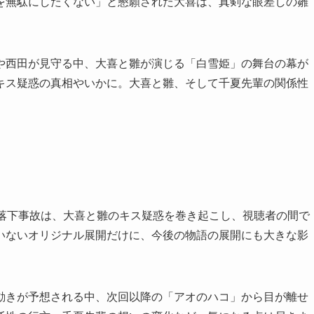
を無駄にしたくない」と懇願された大喜は、真剣な眼差しの雛
や西田が見守る中、大喜と雛が演じる「白雪姫」の舞台の幕が
キス疑惑の真相やいかに。大喜と雛、そして千夏先輩の関係性
玉落下事故は、大喜と雛のキス疑惑を巻き起こし、視聴者の間で
いないオリジナル展開だけに、今後の物語の展開にも大きな影
動きが予想される中、次回以降の「アオのハコ」から目が離せ