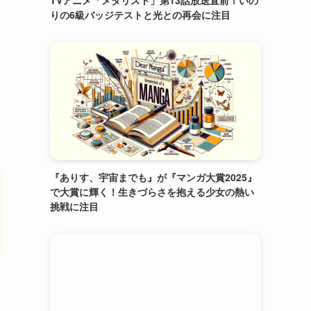
TVアニメ「メダリスト」第13話放送直前！いの
りの6級バッジテストと光との再会に注目
『ありす、宇宙までも』が『マンガ大賞2025』
で大賞に輝く！生きづらさを抱える少女の熱い
挑戦に注目