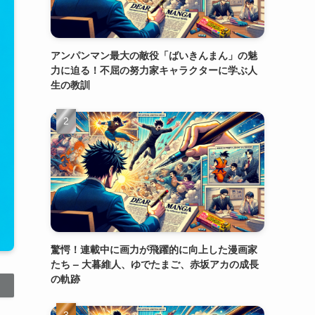
アンパンマン最大の敵役「ばいきんまん」の魅
力に迫る！不屈の努力家キャラクターに学ぶ人
生の教訓
驚愕！連載中に画力が飛躍的に向上した漫画家
たち – 大暮維人、ゆでたまご、赤坂アカの成長
の軌跡