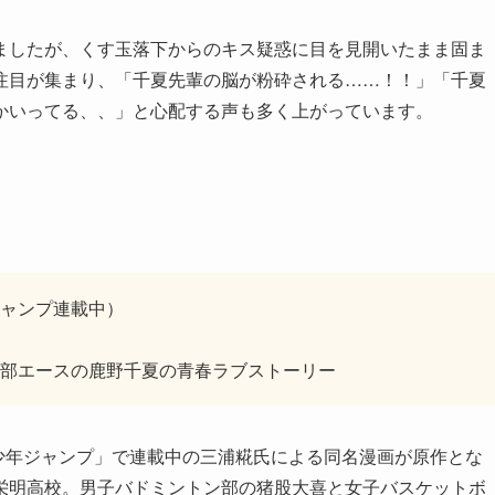
ましたが、くす玉落下からのキス疑惑に目を見開いたまま固ま
注目が集まり、「千夏先輩の脳が粉砕される……！！」「千夏
かいってる、、」と心配する声も多く上がっています。
ャンプ連載中）
部エースの鹿野千夏の青春ラブストーリー
刊少年ジャンプ」で連載中の三浦糀氏による同名漫画が原作とな
栄明高校。男子バドミントン部の猪股大喜と女子バスケットボ